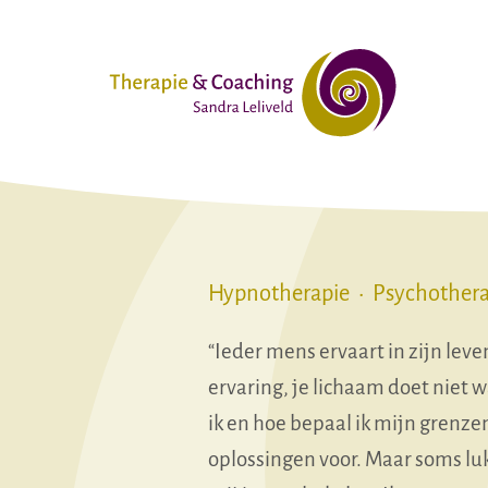
Ga
naar
inhoud
Hypnotherapie • Psychothera
“Ieder mens ervaart in zijn leven
ervaring, je lichaam doet niet wat
ik en hoe bepaal ik mijn grenzen
oplossingen voor. Maar soms luk