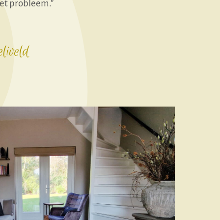
het probleem.”
liveld